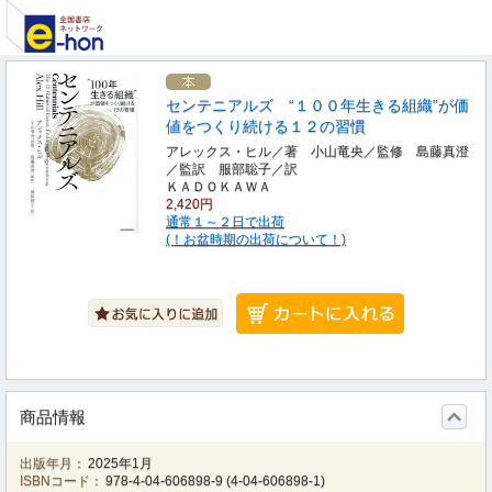
センテニアルズ “１００年生きる組織”が価
値をつくり続ける１２の習慣
アレックス・ヒル／著 小山竜央／監修 島藤真澄
／監訳 服部聡子／訳
ＫＡＤＯＫＡＷＡ
2,420円
通常１～２日で出荷
(！お盆時期の出荷について！)
商品情報
出版年月：
2025年1月
ISBNコード：
978-4-04-606898-9
(
4-04-606898-1
)