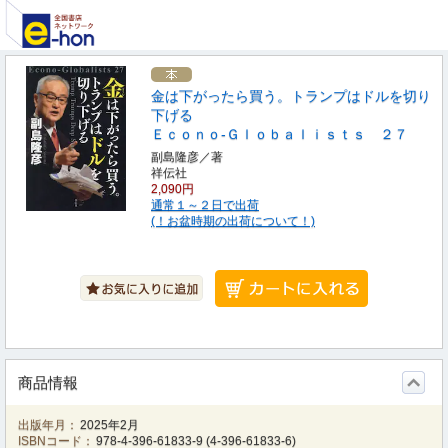
金は下がったら買う。トランプはドルを切り
下げる
Ｅｃｏｎｏ‐Ｇｌｏｂａｌｉｓｔｓ ２７
副島隆彦／著
祥伝社
2,090円
通常１～２日で出荷
(！お盆時期の出荷について！)
商品情報
出版年月：
2025年2月
ISBNコード：
978-4-396-61833-9
(
4-396-61833-6
)