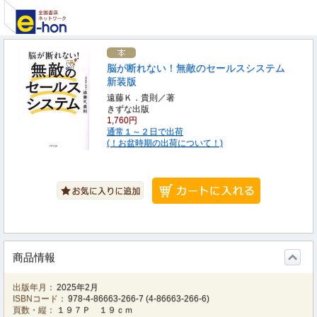
脳が断れない！無敵のセールスシステム
新装版
遠藤Ｋ．貴則／著
きずな出版
1,760円
通常１～２日で出荷
(！お盆時期の出荷について！)
商品情報
出版年月：
2025年2月
ISBNコード：
978-4-86663-266-7
(
4-86663-266-6
)
頁数・縦：
１９７Ｐ １９ｃｍ