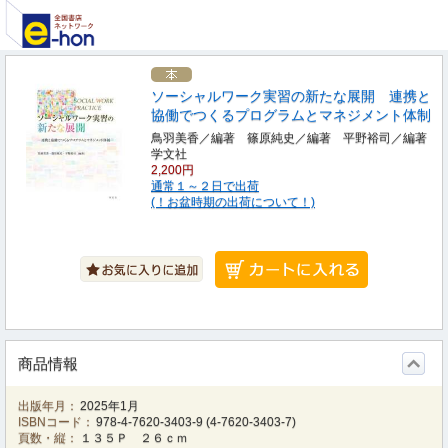
ソーシャルワーク実習の新たな展開 連携と
協働でつくるプログラムとマネジメント体制
鳥羽美香／編著 篠原純史／編著 平野裕司／編著
学文社
2,200円
通常１～２日で出荷
(！お盆時期の出荷について！)
商品情報
出版年月：
2025年1月
ISBNコード：
978-4-7620-3403-9
(
4-7620-3403-7
)
頁数・縦：
１３５Ｐ ２６ｃｍ