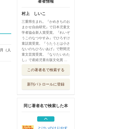
著者情報
村上 しいこ
三重県生まれ。『かめきちのお
まかせ自由研究』で日本児童文
学者協会新人賞受賞。『れいぞ
うこのなつやすみ』でひろすけ
童話賞受賞。『うたうとは小さ
ないのちひろいあげ』で野間児
月（人
童文芸賞受賞。『なりたいわた
し』で産経児童出版文化賞 …
ねこのニャンジャ
この著者名で検索する
は１年生
あすなろ書房
新刊パトロールに登録
ギョウザくんとシ
ュウマイちゃん
あかね書房
同じ著者名で検索した本
可能性を信じて
フレーベル館
とけいのはりやす