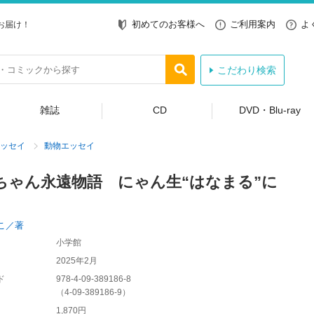
初めてのお客様へ
ご利用案内
よ
お届け！
こだわり検索
雑誌
CD
DVD・Blu-ray
ッセイ
動物エッセイ
ちゃん永遠物語 にゃん生“はなまる”に
こ／著
小学館
2025年2月
ド
978-4-09-389186-8
（
4-09-389186-9
）
1,870円