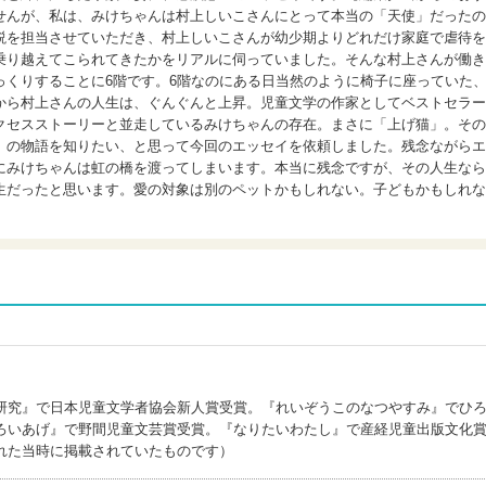
せんが、私は、みけちゃんは村上しいこさんにとって本当の「天使」だったの
説を担当させていただき、村上しいこさんが幼少期よりどれだけ家庭で虐待を
乗り越えてこられてきたかをリアルに伺っていました。そんな村上さんが働き
っくりすることに6階です。6階なのにある日当然のように椅子に座っていた
から村上さんの人生は、ぐんぐんと上昇。児童文学の作家としてベストセラー
クセスストーリーと並走しているみけちゃんの存在。まさに「上げ猫」。その
）の物語を知りたい、と思って今回のエッセイを依頼しました。残念ながらエ
にみけちゃんは虹の橋を渡ってしまいます。本当に残念ですが、その人生なら
生だったと思います。愛の対象は別のペットかもしれない。子どもかもしれな
研究』で日本児童文学者協会新人賞受賞。『れいぞうこのなつやすみ』でひ
ろいあげ』で野間児童文芸賞受賞。『なりたいわたし』で産経児童出版文化
れた当時に掲載されていたものです）