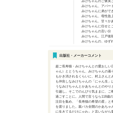
みけちゃんのご褒美
みけちゃん、アパー
みけちゃんに弟がで
みけちゃん、母性急
みけちゃん、甘々か
みけちゃんに任せと
みけちゃんの言い分
みけちゃん、江戸後
みけちゃんの、ゆず
出版社・メーカーコメント
超ご長寿猫・みけちゃんとの愛おしい
ゃん）ととうちゃん、みけちゃんの暮
もかき消されるくらいに、村上さんと
も仲良しなみけちゃんの「にゃん生」
うなみけちゃんとかあちゃんとのやり
引越し。そこでのんびり気ままに、ご
過ごすことに。人間で言うなら118歳
注目を集め、「長寿猫の希望の星」と
を渡りました。親バカ全開のかあちゃ
に生きてるだけにゃわ」と言いながら