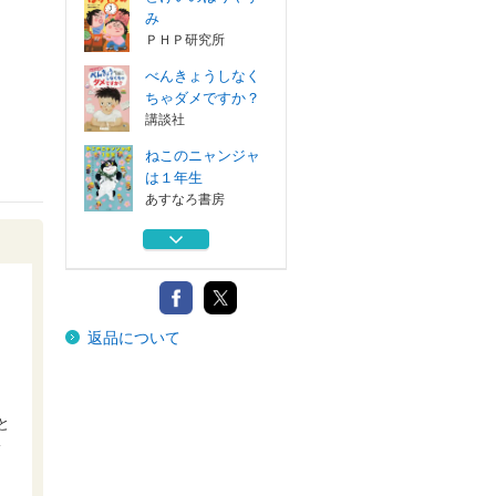
み
ＰＨＰ研究所
べんきょうしなく
ちゃダメですか？
講談社
ねこのニャンジャ
は１年生
あすなろ書房
ギョウザくんとシ
ュウマイちゃん
あかね書房
可能性を信じて
返品について
フレーベル館
とけいのはりやす
み
と
ＰＨＰ研究所
橋
べんきょうしなく