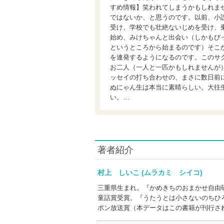
すめ情報】笑われてしまうかもしれま
ではないか、と思うのです。以前、小
受け、学校でも壮絶ないじめを受け、
始め、みけちゃんと出会い（しかもび
というところから始まるのです）そこ
を連発するようになるのです。このサ
お二人（一人と一匹かもしれませんが
ッセイの打ち合わせの、まさに数日前
ぬにゃん生は本当に素晴らしい。大往
い。…
著者紹介
村上 しいこ (ムラカミ シイコ)
三重県生まれ。『かめきちのおまかせ自由
童話賞受賞。『うたうとは小さないのちひ
ポン放送賞（本データはこの書籍が刊行さ