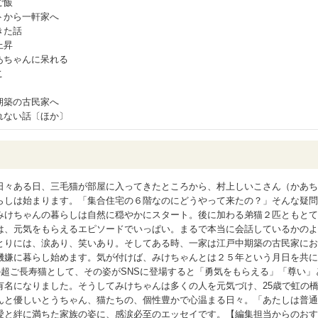
ご飯
トから一軒家へ
きた話
上昇
あちゃんに呆れる
こ
期築の古民家へ
れない話〔ほか〕
日々ある日、三毛猫が部屋に入ってきたところから、村上しいこさん（かあち
らしは始まります。「集合住宅の６階なのにどうやって来たの？」そんな疑問
みけちゃんの暮らしは自然に穏やかにスタート。後に加わる弟猫２匹ともとて
は、元気をもらえるエピソードでいっぱい。まるで本当に会話しているかのよ
とりには、涙あり、笑いあり。そしてある時、一家は江戸中期築の古民家にお
機嫌に暮らし始めます。気が付けば、みけちゃんとは２５年という月日を共に
の超ご長寿猫として、その姿がSNSに登場すると「勇気をもらえる」「尊い」
有名になりました。そうしてみけちゃんは多くの人を元気づけ、25歳で虹の
んと優しいとうちゃん、猫たちの、個性豊かで心温まる日々。「あたしは普通
愛と絆に満ちた家族の姿に、感涙必至のエッセイです。【編集担当からのおす