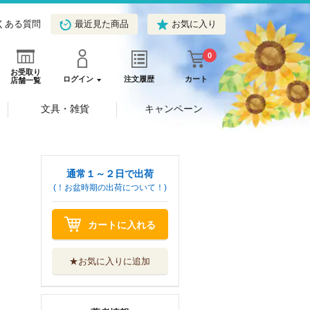
くある質問
最近見た商品
お気に入り
0
お受取り
ログイン
注文履歴
カート
店舗一覧
文具・雑貨
キャンペーン
通常１～２日で出荷
(！お盆時期の出荷について！)
カートに入れる
★お気に入りに追加