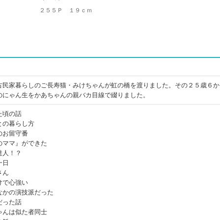
２５５Ｐ １９ｃｍ
古民家暮らしのご長寿猫・みけちゃんが虹の橋を渡りました。その２５歳６か
のにゃん生をかあちゃんの親バカ目線で綴りました。
た頃の話
との暮らし方
のお留守番
のママ』ができた
達人！？
一日
さん
けで心強い
なかの演技派だった
だった話
ゃんは似た者同士