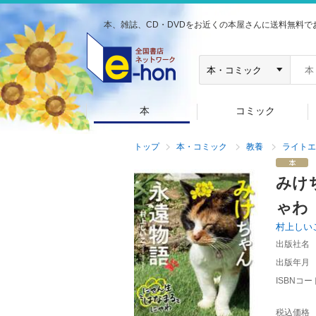
本、雑誌、CD・DVDをお近くの本屋さんに送料無料で
本
コミック
トップ
本・コミック
教養
ライトエ
みけ
ゃわ
村上しい
出版社名
出版年月
ISBNコー
税込価格