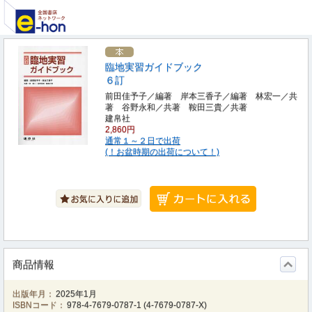
臨地実習ガイドブック
６訂
前田佳予子／編著 岸本三香子／編著 林宏一／共
著 谷野永和／共著 鞍田三貴／共著
建帛社
2,860円
通常１～２日で出荷
(！お盆時期の出荷について！)
商品情報
出版年月：
2025年1月
ISBNコード：
978-4-7679-0787-1
(
4-7679-0787-X
)