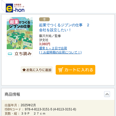
起業でつくるジブンの仕事 ２
会社を設立したい！
藤川大祐／監修
汐文社
3,080円
通常１～２日で出荷
(！お盆時期の出荷について！)
商品情報
出版年月：
2025年2月
ISBNコード：
978-4-8113-3151-5
(
4-8113-3151-6
)
頁数・縦：
３９Ｐ ２７ｃｍ