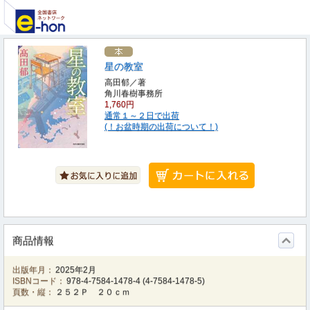
星の教室
高田郁／著
角川春樹事務所
1,760円
通常１～２日で出荷
(！お盆時期の出荷について！)
商品情報
出版年月：
2025年2月
ISBNコード：
978-4-7584-1478-4
(
4-7584-1478-5
)
頁数・縦：
２５２Ｐ ２０ｃｍ