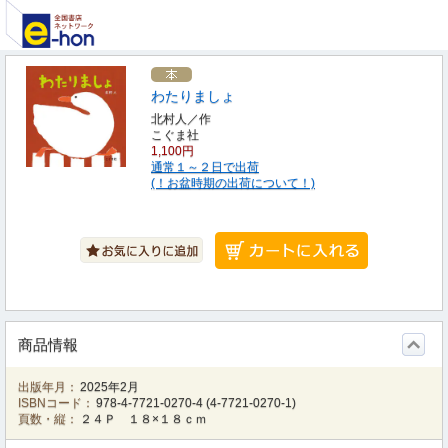
わたりましょ
北村人／作
こぐま社
1,100円
通常１～２日で出荷
(！お盆時期の出荷について！)
商品情報
出版年月：
2025年2月
ISBNコード：
978-4-7721-0270-4
(
4-7721-0270-1
)
頁数・縦：
２４Ｐ １８×１８ｃｍ