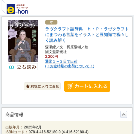
ラヴクラフト語辞典 Ｈ・Ｐ・ラヴクラフト
にまつわる言葉をイラストと豆知識で禍々し
く読み解く
森瀬繚／文 梶原陽輔／絵
誠文堂新光社
2,200円
通常１～２日で出荷
(！お盆時期の出荷について！)
商品情報
出版年月：
2025年2月
ISBNコード：
978-4-416-52180-9
(
4-416-52180-4
)