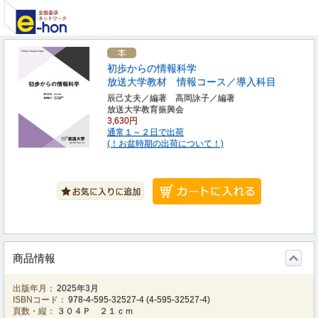
初歩からの情報科学
放送大学教材 情報コース／導入科目
辰己丈夫／編著 高岡詠子／編著
放送大学教育振興会
3,630円
通常１～２日で出荷
(！お盆時期の出荷について！)
商品情報
出版年月：
2025年3月
ISBNコード：
978-4-595-32527-4
(
4-595-32527-4
)
頁数・縦：
３０４Ｐ ２１ｃｍ