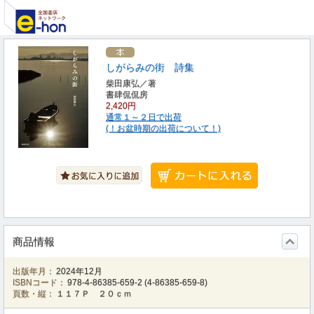
しがらみの街 詩集
柴田康弘／著
書肆侃侃房
2,420円
通常１～２日で出荷
(！お盆時期の出荷について！)
商品情報
出版年月：
2024年12月
ISBNコード：
978-4-86385-659-2
(
4-86385-659-8
)
頁数・縦：
１１７Ｐ ２０ｃｍ