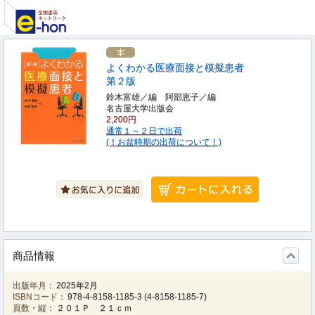
よくわかる医療面接と模擬患者
第２版
鈴木富雄／編 阿部恵子／編
名古屋大学出版会
2,200円
通常１～２日で出荷
(！お盆時期の出荷について！)
商品情報
出版年月：
2025年2月
ISBNコード：
978-4-8158-1185-3
(
4-8158-1185-7
)
頁数・縦：
２０１Ｐ ２１ｃｍ