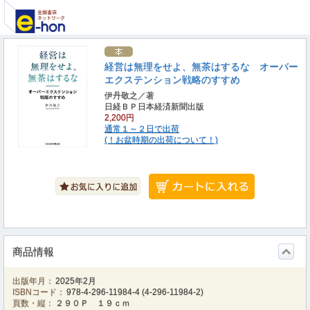
経営は無理をせよ、無茶はするな オーバー
エクステンション戦略のすすめ
伊丹敬之／著
日経ＢＰ日本経済新聞出版
2,200円
通常１～２日で出荷
(！お盆時期の出荷について！)
商品情報
出版年月：
2025年2月
ISBNコード：
978-4-296-11984-4
(
4-296-11984-2
)
頁数・縦：
２９０Ｐ １９ｃｍ