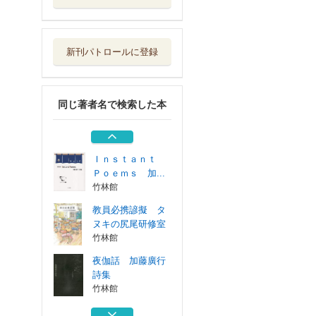
夜伽話 加藤廣行
詩集
竹林館
新刊パトロールに登録
新体詩の現在 加
藤廣行詩論集
竹林館
同じ著者名で検索した本
歌のかけら星の杯
加藤廣行詩集
竹林館
Ｉｎｓｔａｎｔ
Ｐｏｅｍｓ 加...
竹林館
教員必携諺擬 タ
ヌキの尻尾研修室
竹林館
夜伽話 加藤廣行
詩集
竹林館
新体詩の現在 加