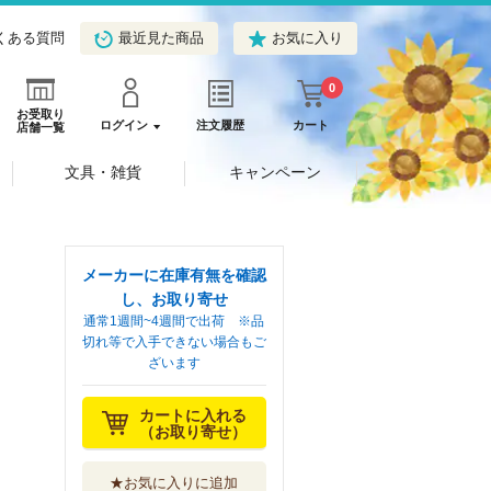
くある質問
最近見た商品
お気に入り
0
お受取り
ログイン
注文履歴
カート
店舗一覧
文具・雑貨
キャンペーン
メーカーに在庫有無を確認
し、お取り寄せ
通常1週間~4週間で出荷 ※品
切れ等で入手できない場合もご
ざいます
カートに入れる
（お取り寄せ）
★お気に入りに追加