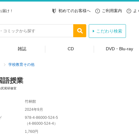
初めてのお客様へ
ご利用案内
よ
お届け！
こだわり検索
雑誌
CD
DVD・Blu-ray
学校教育その他
国語授業
の尻尾研修室
竹林館
2024年9月
ド
978-4-86000-524-5
（
4-86000-524-4
）
1,760円