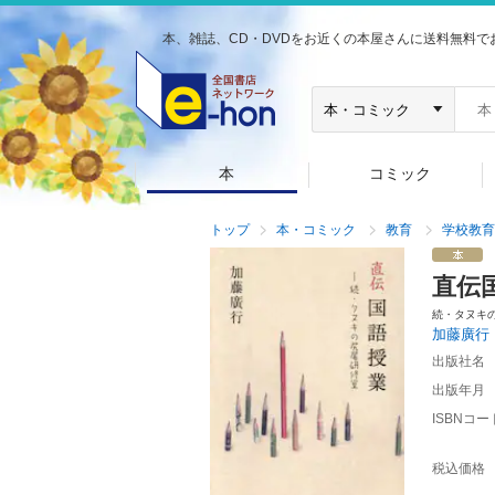
本、雑誌、CD・DVDをお近くの本屋さんに送料無料で
本
コミック
トップ
本・コミック
教育
学校教育
直伝
続・タヌキ
加藤廣行
出版社名
出版年月
ISBNコー
税込価格