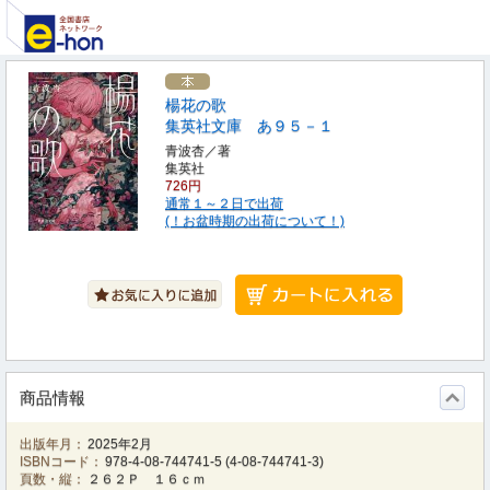
楊花の歌
集英社文庫 あ９５－１
青波杏／著
集英社
726円
通常１～２日で出荷
(！お盆時期の出荷について！)
商品情報
出版年月：
2025年2月
ISBNコード：
978-4-08-744741-5
(
4-08-744741-3
)
頁数・縦：
２６２Ｐ １６ｃｍ