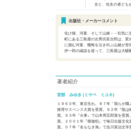
女と、化生の者ども
出版社・メーカーコメント
化け猫、河童、そして山姥－－狂気に
町にある三島屋の次男坊富次郎は、変
に挑む河童、懺悔を泣き叫ぶ山姥が登
伊一郎の縁談を巡って、三島屋は大騒
著者紹介
宮部 みゆき (ミヤベ ミユキ)
１９６０年、東京生れ。８７年「我らが隣
推理サスペンス大賞を受賞。９２年『龍は
賞。９３年『火車』で山本周五郎賞を受賞
賞。２００１年『模倣犯』で毎日出版文化
賞。０７年『名もなき海』で吉川英治文学