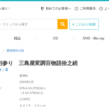
初めてのお客様へ
ご利用案内
よ
お届け！
こだわり検索
雑誌
CD
DVD・Blu-ray
歴史時代小説
刻参り 三島屋変調百物語拾之続
き／著
新潮社
2025年2月
ド
978-4-10-375016-1
（
4-10-375016-2
）
2,530円
６３７Ｐ ２０ｃｍ