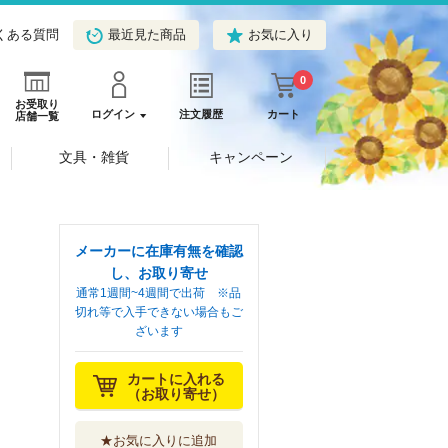
くある質問
最近見た商品
お気に入り
0
お受取り
ログイン
注文履歴
カート
店舗一覧
文具・雑貨
キャンペーン
メーカーに在庫有無を確認
し、お取り寄せ
通常1週間~4週間で出荷 ※品
切れ等で入手できない場合もご
ざいます
カートに入れる
（お取り寄せ）
★お気に入りに追加