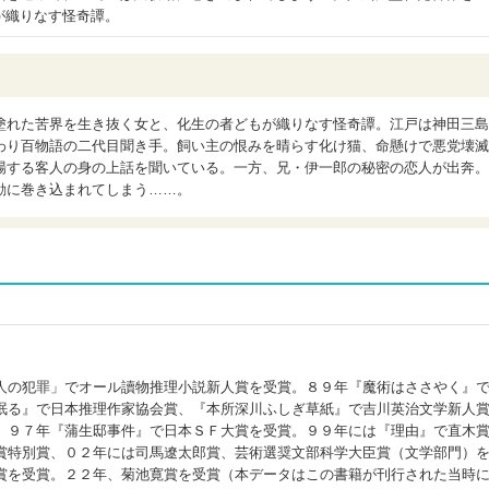
が織りなす怪奇譚。
塗れた苦界を生き抜く女と、化生の者どもが織りなす怪奇譚。江戸は神田三島
わり百物語の二代目聞き手。飼い主の恨みを晴らす化け猫、命懸けで悪党壊滅
場する客人の身の上話を聞いている。一方、兄・伊一郎の秘密の恋人が出奔。
動に巻き込まれてしまう……。
人の犯罪」でオール讀物推理小説新人賞を受賞。８９年『魔術はささやく』
眠る』で日本推理作家協会賞、『本所深川ふしぎ草紙』で吉川英治文学新人
。９７年『蒲生邸事件』で日本ＳＦ大賞を受賞。９９年には『理由』で直木
賞特別賞、０２年には司馬遼太郎賞、芸術選奨文部科学大臣賞（文学部門）
賞を受賞。２２年、菊池寛賞を受賞（本データはこの書籍が刊行された当時