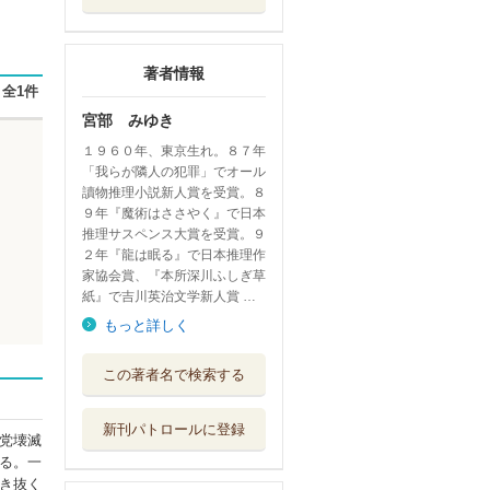
著者情報
全1件
宮部 みゆき
１９６０年、東京生れ。８７年
「我らが隣人の犯罪」でオール
讀物推理小説新人賞を受賞。８
９年『魔術はささやく』で日本
推理サスペンス大賞を受賞。９
２年『龍は眠る』で日本推理作
家協会賞、『本所深川ふしぎ草
紙』で吉川英治文学新人賞 …
もっと詳しく
きたきた捕物帖
この著者名で検索する
上
埼玉福祉会
新刊パトロールに登録
きたきた捕物帖
党壊滅
下
る。一
埼玉福祉会
き抜く