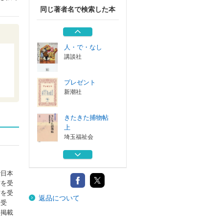
同じ著者名で検索した本
龍は眠る ＧＩＦ
ＴＥＤ異能の少...
秋田書店
人・で・なし
講談社
プレゼント
新潮社
きたきた捕物帖
上
埼玉福祉会
きたきた捕物帖
下
埼玉福祉会
で日本
賞を受
龍は眠る ＧＩＦ
賞を受
返品について
ＴＥＤ異能の少...
を受
秋田書店
に掲載