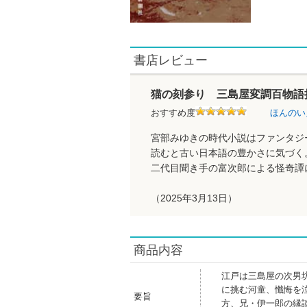
書店レビュー
猫の刻参り 三島屋変調百物語
おすすめ度
ほんのい
宮部みゆきの時代小説はファンタジ
読むと古い日本語の豊かさに気づく
二代目聞き手の富次郎による怪奇譚
（2025年3月13日）
商品内容
江戸は三島屋の次男
に挑む河童、懺悔を
要旨
方、兄・伊一郎の縁