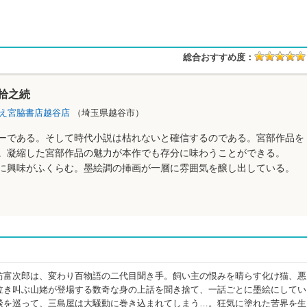
総合おすすめ度：
拾之続
え宮脇書店越谷店
（埼玉県越谷市）
ーである。そして時代小説は枯れないと確信するのである。宮部作品を
。凝縮した宮部作品の魅力が本作でも存分に味わうことができる。
に興味がふくらむ。墨絵調の挿画が一層に雰囲気を醸し出している。
坊富次郎は、変わり百物語の二代目聞き手。飼い主の恨みを晴らす化け猫、悪
泣き叫ぶ山姥が登場する数奇な身の上話を聞き捨て、一話ごとに墨絵にしてい
談を巡って、三島屋は大騒動に巻き込まれてしまう…。狂気に塗れた苦界を生