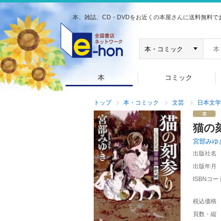
本、雑誌、CD・DVDをお近くの本屋さんに送料無料で
本
コミック
トップ
本・コミック
文芸
日本文学
猫の
宮部みゆ
出版社名
出版年月
ISBNコー
税込価格
頁数・縦