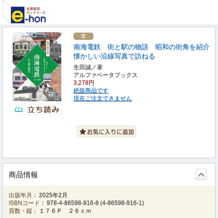
南海電鉄 街と駅の物語 昭和の街角を紹介
懐かしい沿線写真で訪ねる
生田誠／著
アルファベータブックス
3,278円
絶版商品です
現在ご注文できません
商品情報
出版年月：
2025年2月
ISBNコード：
978-4-86598-916-8
(
4-86598-916-1
)
頁数・縦：
１７６Ｐ ２６ｃｍ