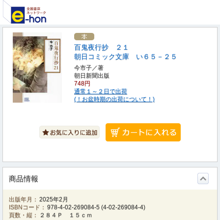
百鬼夜行抄 ２１
朝日コミック文庫 い６５－２５
今市子／著
朝日新聞出版
748円
通常１～２日で出荷
(！お盆時期の出荷について！)
商品情報
出版年月：
2025年2月
ISBNコード：
978-4-02-269084-5
(
4-02-269084-4
)
頁数・縦：
２８４Ｐ １５ｃｍ