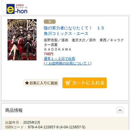
陰の実力者になりたくて！ １５
角川コミックス・エース
坂野杏梨／漫画 逢沢大介／原作 東西／キャラク
ター原案
ＫＡＤＯＫＡＷＡ
748円
通常１～２日で出荷
(！お盆時期の出荷について！)
商品情報
出版年月：
2025年2月
ISBNコード：
978-4-04-115857-9
(
4-04-115857-5
)