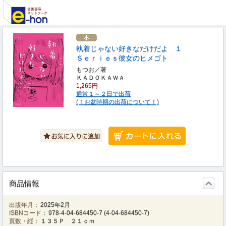
執着じゃない好きなだけだよ １
Ｓｅｒｉｅｓ彼女のヒメゴト
もつお／著
ＫＡＤＯＫＡＷＡ
1,265円
通常１～２日で出荷
(！お盆時期の出荷について！)
商品情報
出版年月：
2025年2月
ISBNコード：
978-4-04-684450-7
(
4-04-684450-7
)
頁数・縦：
１３５Ｐ ２１ｃｍ