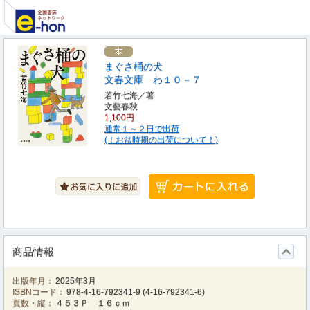
まぐさ桶の犬
文春文庫 わ１０－７
若竹七海／著
文藝春秋
1,100円
通常１～２日で出荷
(！お盆時期の出荷について！)
商品情報
出版年月：
2025年3月
ISBNコード：
978-4-16-792341-9
(
4-16-792341-6
)
頁数・縦：
４５３Ｐ １６ｃｍ