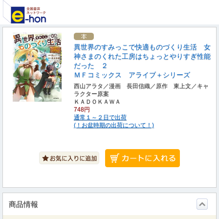
異世界のすみっこで快適ものづくり生活 女
神さまのくれた工房はちょっとやりすぎ性能
だった ２
ＭＦコミックス アライブ＋シリーズ
西山アラタ／漫画 長田信織／原作 東上文／キャ
ラクター原案
ＫＡＤＯＫＡＷＡ
748円
通常１～２日で出荷
(！お盆時期の出荷について！)
商品情報