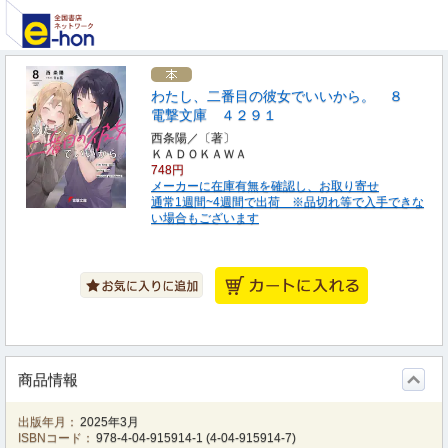
わたし、二番目の彼女でいいから。 ８
電撃文庫 ４２９１
西条陽／〔著〕
ＫＡＤＯＫＡＷＡ
748円
メーカーに在庫有無を確認し、お取り寄せ
通常1週間~4週間で出荷 ※品切れ等で入手できな
い場合もございます
商品情報
出版年月：
2025年3月
ISBNコード：
978-4-04-915914-1
(
4-04-915914-7
)