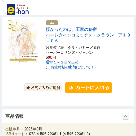
授かったのは、王家の秘密
ハーレクインコミックス・クラウン ア１３
－０６
浅見侑／著 タラ・パミー／原作
ハーパーコリンズ・ジャパン
690円
通常１～２日で出荷
(！お盆時期の出荷について！)
商品情報
出版年月：
2025年3月
ISBNコード：
978-4-596-72361-1
(
4-596-72361-3
)