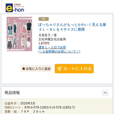
ぽっちゃりさんがもっとかわいく見える服
３Ｌ～９Ｌを４サイズに展開
月居良子／著
文化学園文化出版局
1,870円
通常１～２日で出荷
(！お盆時期の出荷について！)
商品情報
出版年月：
2025年3月
ISBNコード：
978-4-579-11853-3
(
4-579-11853-7
)
頁数・縦：
７９Ｐ ２６ｃｍ