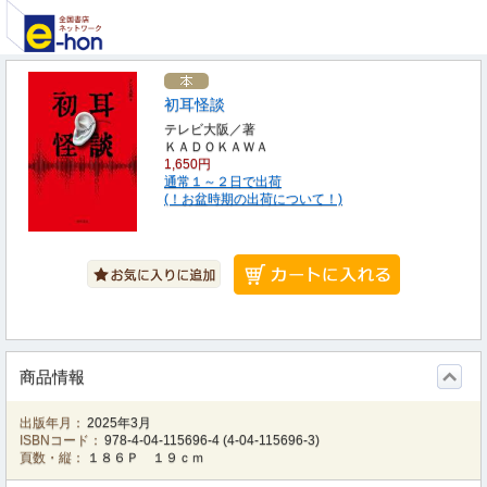
初耳怪談
テレビ大阪／著
ＫＡＤＯＫＡＷＡ
1,650円
通常１～２日で出荷
(！お盆時期の出荷について！)
商品情報
出版年月：
2025年3月
ISBNコード：
978-4-04-115696-4
(
4-04-115696-3
)
頁数・縦：
１８６Ｐ １９ｃｍ