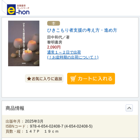
ひきこもり者支援の考え方・進め方
田中和代／著
黎明書房
2,090円
通常１～２日で出荷
(！お盆時期の出荷について！)
商品情報
出版年月：
2025年3月
ISBNコード：
978-4-654-02408-7
(
4-654-02408-5
)
頁数・縦：
１４７Ｐ １９ｃｍ