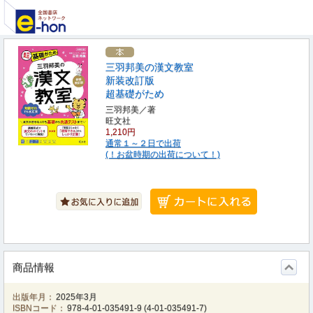
三羽邦美の漢文教室
新装改訂版
超基礎がため
三羽邦美／著
旺文社
1,210円
通常１～２日で出荷
(！お盆時期の出荷について！)
商品情報
出版年月：
2025年3月
ISBNコード：
978-4-01-035491-9
(
4-01-035491-7
)