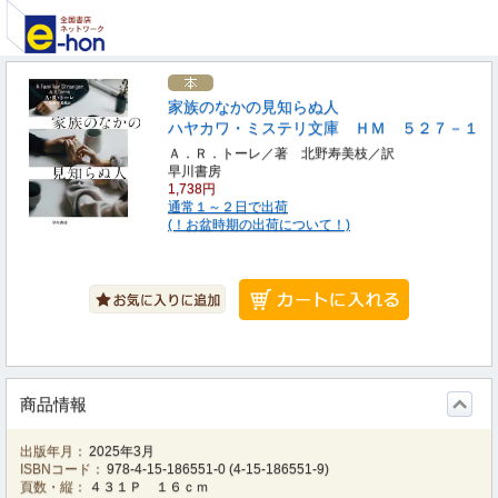
家族のなかの見知らぬ人
ハヤカワ・ミステリ文庫 ＨＭ ５２７－１
Ａ．Ｒ．トーレ／著 北野寿美枝／訳
早川書房
1,738円
通常１～２日で出荷
(！お盆時期の出荷について！)
商品情報
出版年月：
2025年3月
ISBNコード：
978-4-15-186551-0
(
4-15-186551-9
)
頁数・縦：
４３１Ｐ １６ｃｍ