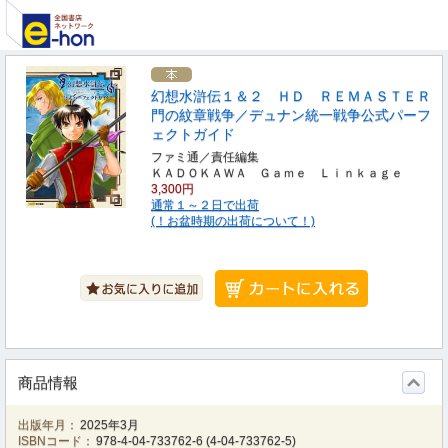
幻想水滸伝１＆２ ＨＤ ＲＥＭＡＳＴＥＲ
門の紋章戦争／デュナン統一戦争公式パーフ
ェクトガイド
ファミ通／責任編集
ＫＡＤＯＫＡＷＡ Ｇａｍｅ Ｌｉｎｋａｇｅ
3,300円
通常１～２日で出荷
(！お盆時期の出荷について！)
商品情報
出版年月：
2025年3月
ISBNコード：
978-4-04-733762-6
(
4-04-733762-5
)