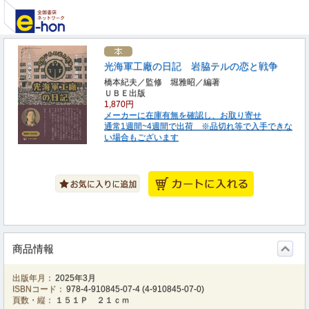
光海軍工廠の日記 岩脇テルの恋と戦争
橋本紀夫／監修 堀雅昭／編著
ＵＢＥ出版
1,870円
メーカーに在庫有無を確認し、お取り寄せ
通常1週間~4週間で出荷 ※品切れ等で入手できな
い場合もございます
商品情報
出版年月：
2025年3月
ISBNコード：
978-4-910845-07-4
(
4-910845-07-0
)
頁数・縦：
１５１Ｐ ２１ｃｍ