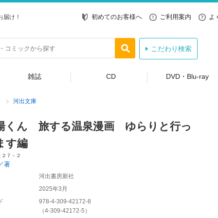
初めてのお客様へ
ご利用案内
よ
お届け！
こだわり検索
雑誌
CD
DVD・Blu-ray
河出文庫
湯くん 旅する温泉漫画 ゆらりと行っ
ます編
ま２７－２
／著
河出書房新社
2025年3月
ド
978-4-309-42172-8
（
4-309-42172-5
）