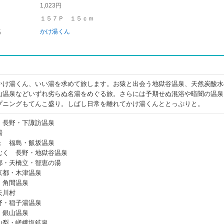
1,023円
１５７Ｐ １５ｃｍ
名
かけ湯くん
かけ湯くん、いい湯を求めて旅します。お猿と出会う地獄谷温泉、天然炭酸水
山温泉などいずれ劣らぬ名湯をめぐる旅。さらには予期せぬ混浴や暗闇の温泉
プニングもてんこ盛り。しばし日常を離れてかけ湯くんととっぷりと。
 長野・下諏訪温泉
湯
ょ 福島・飯坂温泉
むく 長野・地獄谷温泉
都・天橋立・智恵の湯
京都・木津温泉
・角間温泉
天川村
野・稲子湯温泉
・銀山温泉
山梨・嵯峨塩鉱泉