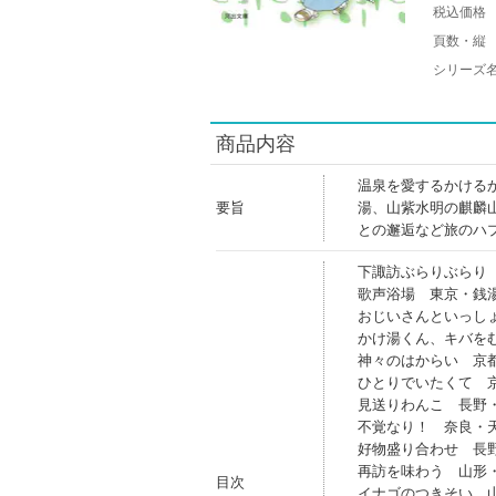
税込価格
頁数・縦
シリーズ
商品内容
温泉を愛するかける
要旨
湯、山紫水明の麒麟
との邂逅など旅のハ
下諏訪ぶらりぶらり
歌声浴場 東京・銭
おじいさんといっし
かけ湯くん、キバを
神々のはからい 京
ひとりでいたくて 
見送りわんこ 長野
不覚なり！ 奈良・
好物盛り合わせ 長
再訪を味わう 山形
目次
イナゴのつきそい 