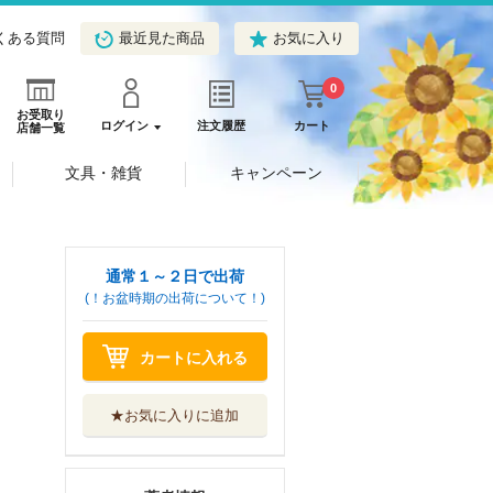
くある質問
最近見た商品
お気に入り
0
お受取り
ログイン
注文履歴
カート
店舗一覧
文具・雑貨
キャンペーン
通常１～２日で出荷
(！お盆時期の出荷について！)
カートに入れる
★お気に入りに追加