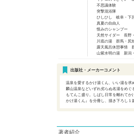
不思議体験
突撃混浴隊
ひしひし 岐阜・下
真夏の自由人
恨みのシャンプー
天然サイダー 長野
川底の湯 群馬・尻
露天風呂休憩事情 
山紫水明の湯 新潟
出版社・メーカーコメント
温泉を愛するかけ湯くん、いい湯を求
麟山温泉などいずれ劣らぬ名湯をめぐ
もてんこ盛り。しばし日常を離れてか
かけ湯くん』を分冊し、描き下ろし１
著者紹介