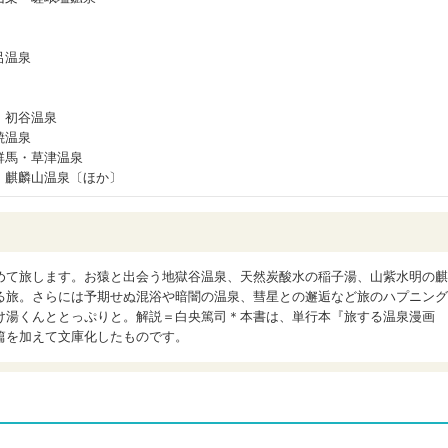
呂温泉
・初谷温泉
焼温泉
群馬・草津温泉
・麒麟山温泉〔ほか〕
めて旅します。お猿と出会う地獄谷温泉、天然炭酸水の稲子湯、山紫水明の麒
る旅。さらには予期せぬ混浴や暗闇の温泉、彗星との邂逅など旅のハプニング
け湯くんととっぷりと。解説＝白央篤司＊本書は、単行本『旅する温泉漫画
篇を加えて文庫化したものです。