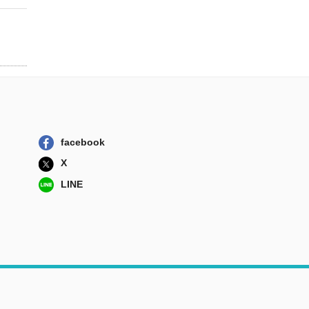
河出書房新社
初老の娘と老母と
老猫 再同居物...
朝日新聞出版
続・その問いは、
文学の授業をデ...
明治図書出版
facebook
X
LINE