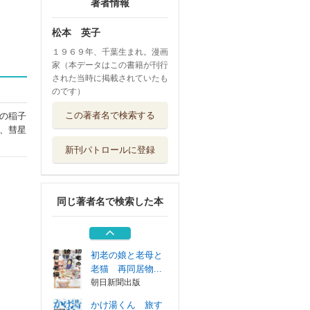
著者情報
松本 英子
１９６９年、千葉生まれ。漫画
家（本データはこの書籍が刊行
された当時に掲載されていたも
のです）
かけ湯くん 旅す
この著者名で検索する
の稲子
る温泉漫画 温...
、彗星
河出書房新社
新刊パトロールに登録
初老の娘と老母と
老猫 再同居物...
朝日新聞出版
同じ著者名で検索した本
続・その問いは、
文学の授業をデ...
明治図書出版
初老の娘と老母と
老猫 再同居物...
朝日新聞出版
かけ湯くん 旅す