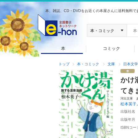
本、雑誌、CD・DVDをお近くの本屋さんに送料無料で
本
コミック
トップ
本・コミック
文庫
日本文学
かけ
てき
河出文庫 
松本英子
出版社名
出版年月
ISBNコー