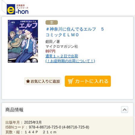
＃神奈川に住んでるエルフ ５
コミックＥＬＭＯ
鎧田／著
マイクロマガジン社
897円
通常１～２日で出荷
(！お盆時期の出荷について！)
商品情報
出版年月：
2025年3月
ISBNコード：
978-4-86716-725-0
(
4-86716-725-8
)
頁数・縦：
１４４Ｐ ２１ｃｍ