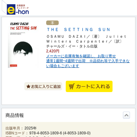
ＴＨＥ ＳＥＴＴＩＮＧ ＳＵＮ
ＯＳＡＭＵ ＤＡＺＡＩ／〔著〕 Ｊｕｌｉｅｔ
Ｗｉｎｔｅｒｓ Ｃａｒｐｅｎｔｅｒ／〔訳〕
チャールズ・イー・タトル出版
2,420円
メーカーに在庫有無を確認し、お取り寄せ
通常1週間~4週間で出荷 ※品切れ等で入手できな
い場合もございます
商品情報
出版年月：
2025年
ISBNコード：
978-4-8053-1809-6
(
4-8053-1809-0
)