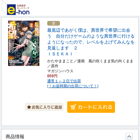
最底辺であがく僕は、異世界で希望に出会
う 自分だけゲームのような異世界に行ける
ようになったので、レベルを上げてみんなを
見返します ２
ＩＳＥＫＡＩ
かたやままこと／漫画 風の吹くまま気の向くまま
／原作
マガジンハウス
869円
通常１～２日で出荷
(！お盆時期の出荷について！)
商品情報