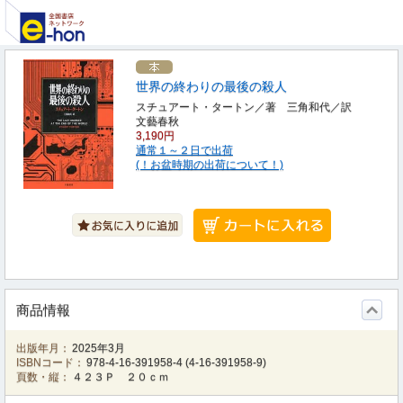
世界の終わりの最後の殺人
スチュアート・タートン／著 三角和代／訳
文藝春秋
3,190円
通常１～２日で出荷
(！お盆時期の出荷について！)
商品情報
出版年月：
2025年3月
ISBNコード：
978-4-16-391958-4
(
4-16-391958-9
)
頁数・縦：
４２３Ｐ ２０ｃｍ