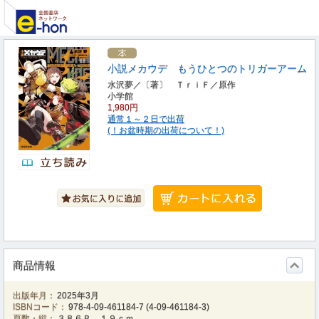
小説メカウデ もうひとつのトリガーアーム
水沢夢／〔著〕 ＴｒｉＦ／原作
小学館
1,980円
通常１～２日で出荷
(！お盆時期の出荷について！)
商品情報
出版年月：
2025年3月
ISBNコード：
978-4-09-461184-7
(
4-09-461184-3
)
頁数・縦：
３８６Ｐ １９ｃｍ