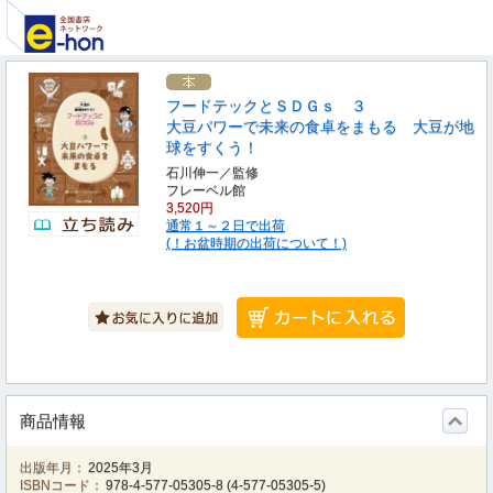
フードテックとＳＤＧｓ ３
大豆パワーで未来の食卓をまもる 大豆が地
球をすくう！
石川伸一／監修
フレーベル館
3,520円
通常１～２日で出荷
(！お盆時期の出荷について！)
商品情報
出版年月：
2025年3月
ISBNコード：
978-4-577-05305-8
(
4-577-05305-5
)