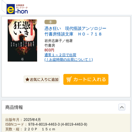
憑き狂い 現代怪談アンソロジー
竹書房怪談文庫 ＨＯ－７１８
岩井志麻子／他著
竹書房
803円
通常１～２日で出荷
(！お盆時期の出荷について！)
商品情報
出版年月：
2025年4月
ISBNコード：
978-4-8019-4463-3
(
4-8019-4463-9
)
頁数・縦：
２２０Ｐ １５ｃｍ