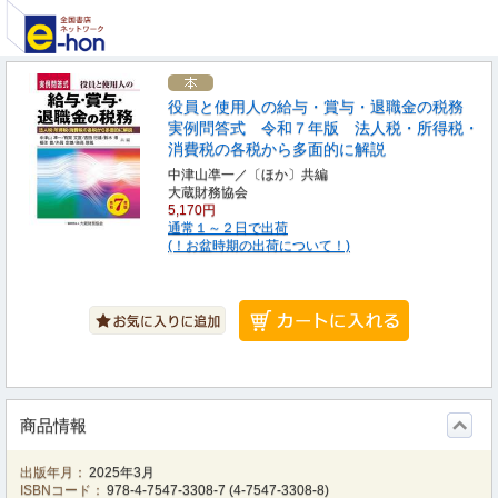
役員と使用人の給与・賞与・退職金の税務
実例問答式 令和７年版 法人税・所得税・
消費税の各税から多面的に解説
中津山凖一／〔ほか〕共編
大蔵財務協会
5,170円
通常１～２日で出荷
(！お盆時期の出荷について！)
商品情報
出版年月：
2025年3月
ISBNコード：
978-4-7547-3308-7
(
4-7547-3308-8
)