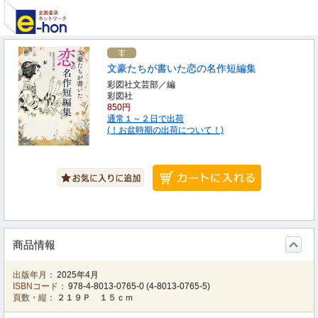
文豪たちが書いた恋の名作短編集
彩図社文芸部／編
彩図社
850円
通常１～２日で出荷
(！お盆時期の出荷について！)
商品情報
出版年月：
2025年4月
ISBNコード：
978-4-8013-0765-0
(
4-8013-0765-5
)
頁数・縦：
２１９Ｐ １５ｃｍ