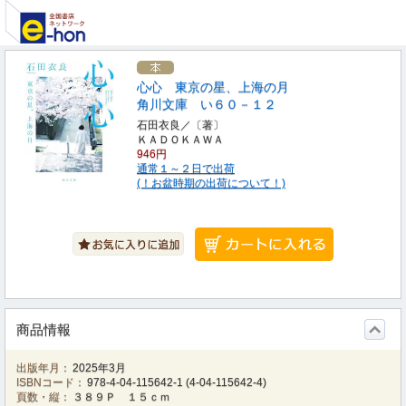
心心 東京の星、上海の月
角川文庫 い６０－１２
石田衣良／〔著〕
ＫＡＤＯＫＡＷＡ
946円
通常１～２日で出荷
(！お盆時期の出荷について！)
商品情報
出版年月：
2025年3月
ISBNコード：
978-4-04-115642-1
(
4-04-115642-4
)
頁数・縦：
３８９Ｐ １５ｃｍ