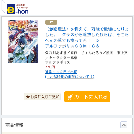
〈創造魔法〉を覚えて、万能で最強になりま
した。 クラスから追放した奴らは、そこら
へんの草でも食ってろ！ ５
アルファポリスＣＯＭＩＣＳ
久乃川あずき／原作 じょんたろう／漫画 東上文
／キャラクター原案
アルファポリス
770円
通常１～２日で出荷
(！お盆時期の出荷について！)
商品情報