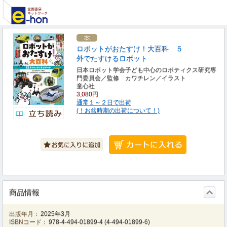
ロボットがおたすけ！大百科 ５
外でたすけるロボット
日本ロボット学会子ども中心のロボティクス研究専
門委員会／監修 カワチレン／イラスト
童心社
3,080円
通常１～２日で出荷
(！お盆時期の出荷について！)
商品情報
出版年月：
2025年3月
ISBNコード：
978-4-494-01899-4
(
4-494-01899-6
)