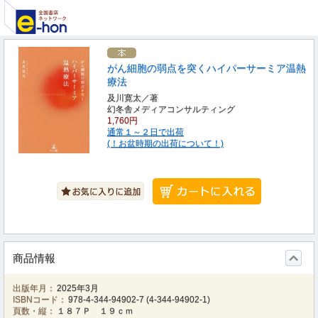
がん細胞の弱点を突くハイパーサーミア温熱
療法
及川寛太／著
幻冬舎メディアコンサルティング
1,760円
通常１～２日で出荷
(！お盆時期の出荷について！)
商品情報
出版年月：
2025年3月
ISBNコード：
978-4-344-94902-7
(
4-344-94902-1
)
頁数・縦：
１８７Ｐ １９ｃｍ