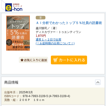
ＡＩ分析でわかったトップ５％社員の読書術
越川慎司／〔著〕
ディスカヴァー・トゥエンティワン
1,870円
通常１～２日で出荷
(！お盆時期の出荷について！)
商品情報
出版年月：
2025年3月
ISBNコード：
978-4-7993-3109-5
(
4-7993-3109-4
)
頁数・縦：
２０６Ｐ １９ｃｍ