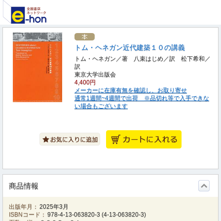
トム・ヘネガン近代建築１０の講義
トム・ヘネガン／著 八束はじめ／訳 松下希和／
訳
東京大学出版会
4,400円
メーカーに在庫有無を確認し、お取り寄せ
通常1週間~4週間で出荷 ※品切れ等で入手できな
い場合もございます
商品情報
出版年月：
2025年3月
ISBNコード：
978-4-13-063820-3
(
4-13-063820-3
)