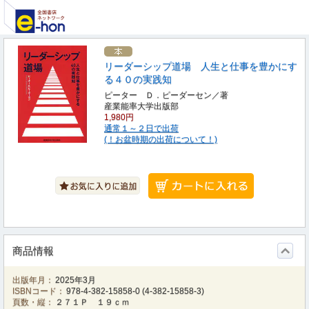
リーダーシップ道場 人生と仕事を豊かにす
る４０の実践知
ピーター Ｄ．ピーダーセン／著
産業能率大学出版部
1,980円
通常１～２日で出荷
(！お盆時期の出荷について！)
商品情報
出版年月：
2025年3月
ISBNコード：
978-4-382-15858-0
(
4-382-15858-3
)
頁数・縦：
２７１Ｐ １９ｃｍ