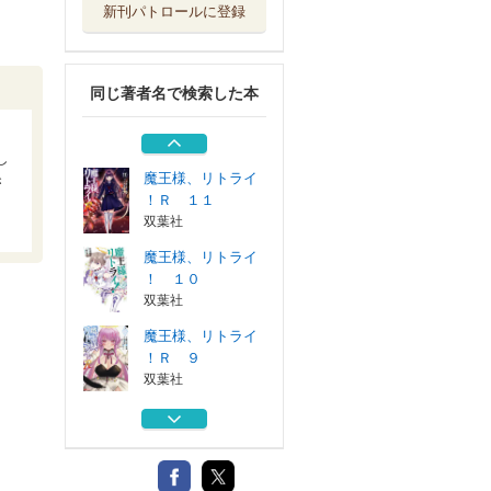
新刊パトロールに登録
魔王様、リトライ
！Ｒ ８
双葉社
同じ著者名で検索した本
魔王様、リトライ
！ ９
、
双葉社
し
魔王様、リトライ
き
！Ｒ １１
双葉社
魔王様、リトライ
！ １０
双葉社
魔王様、リトライ
！Ｒ ９
双葉社
魔王様、リトライ
！Ｒ ８
双葉社