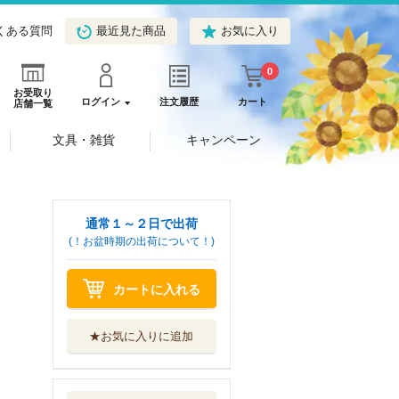
くある質問
最近見た商品
お気に入り
0
お受取り
ログイン
注文履歴
カート
店舗一覧
文具・雑貨
キャンペーン
通常１～２日で出荷
(！お盆時期の出荷について！)
カートに入れる
★お気に入りに追加
魔王様、リトライ
！Ｒ ９
双葉社