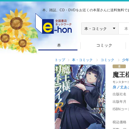
本、雑誌、CD・DVDをお近くの本屋さんに送料無料で
本
コミック
トップ
本・コミック
コミック
少年
魔王
モンスター
身ノ丈あ
出版社名
出版年月
ISBNコー
税込価格