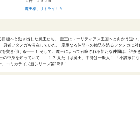
１冊 １９ｃｍ
名
魔王様、リトライ！Ｒ
る目標へと動き出した魔王たち。 魔王はユーリティアス王国へと向かう道中
、勇者ヲタメガも滞在していた。 度重なる仲間への勧誘を渋るヲタメガに対
実を突き付ける――！ そして、魔王によって召喚される新たな仲間は、謎多
王の中身を知っていて――！？ 見た目は魔王、中身は一般人！ 「小説家にな
、コミカライズ新シリーズ第10弾！