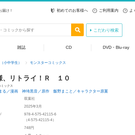
初めてのお客様へ
ご利用案内
よ
お届け！
こだわり検索
雑誌
CD
DVD・Blu-ray
（小中学生）
モンスターコミックス
様、リトライ！Ｒ １０
コミックス
まる／漫画 神埼黒音／原作 飯野まこと／キャラクター原案
双葉社
2025年3月
ド
978-4-575-42115-6
（
4-575-42115-4
）
748円